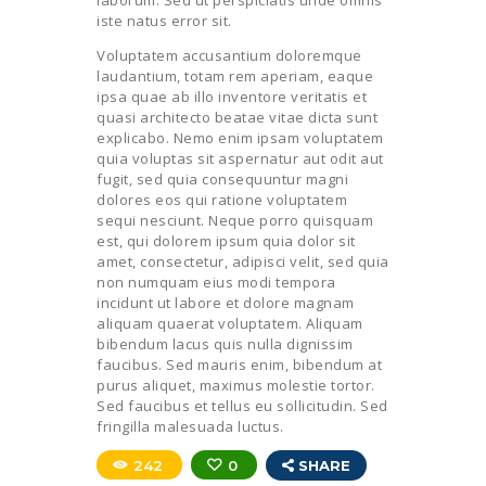
iste natus error sit.
Voluptatem accusantium doloremque
laudantium, totam rem aperiam, eaque
ipsa quae ab illo inventore veritatis et
quasi architecto beatae vitae dicta sunt
explicabo. Nemo enim ipsam voluptatem
quia voluptas sit aspernatur aut odit aut
fugit, sed quia consequuntur magni
dolores eos qui ratione voluptatem
sequi nesciunt. Neque porro quisquam
est, qui dolorem ipsum quia dolor sit
amet, consectetur, adipisci velit, sed quia
non numquam eius modi tempora
incidunt ut labore et dolore magnam
aliquam quaerat voluptatem. Aliquam
bibendum lacus quis nulla dignissim
faucibus. Sed mauris enim, bibendum at
purus aliquet, maximus molestie tortor.
Sed faucibus et tellus eu sollicitudin. Sed
fringilla malesuada luctus.
242
0
SHARE