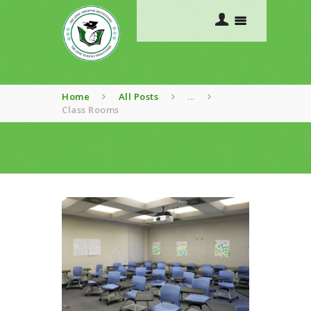
Home
All Posts
...
Class Rooms
HOME
ABOUT US
ACADEMICS
COURSES
GALLERY
CONTACTS